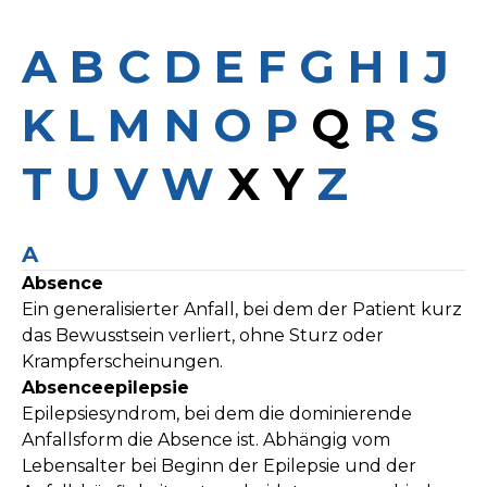
A
B
C
D
E
F
G
H
I
J
K
L
M
N
O
P
Q
R
S
T
U
V
W
X Y
Z
A
Absence
Ein generalisierter Anfall, bei dem der Patient kurz
das Bewusstsein verliert, ohne Sturz oder
Krampferscheinungen.
Absenceepilepsie
Epilepsiesyndrom, bei dem die dominierende
Anfallsform die Absence ist. Abhängig vom
Lebensalter bei Beginn der Epilepsie und der