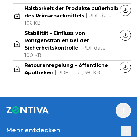
Haltbarkeit der Produkte außerhalb
HERU
des Primärpackmittels
|
PDF datei,
106 KB
Stabilität - Einfluss von
HERU
Röntgenstrahlen bei der
Sicherheitskontrolle
|
PDF datei,
100 KB
Retourenregelung - öffentliche
HERU
Apotheken
|
PDF datei,
391 KB
Scroll
Mehr entdecken