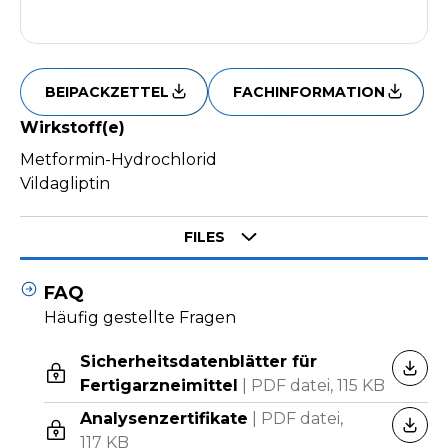
BEIPACKZETTEL
FACHINFORMATION
Wirkstoff(e)
Metformin-Hydrochlorid
Vildagliptin
Select tab
FILES
FAQ
Häufig gestellte Fragen
Sicherheitsdatenblätter für
HERU
Fertigarzneimittel
|
PDF datei,
115 KB
Analysenzertifikate
|
PDF datei,
HERU
117 KB