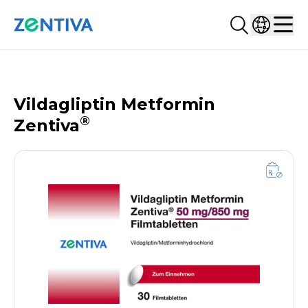
Suchen...
Land ausw
Zentiva
Men
PRODUKTDATENBANK
Vildagliptin Metformin
®
Zentiva