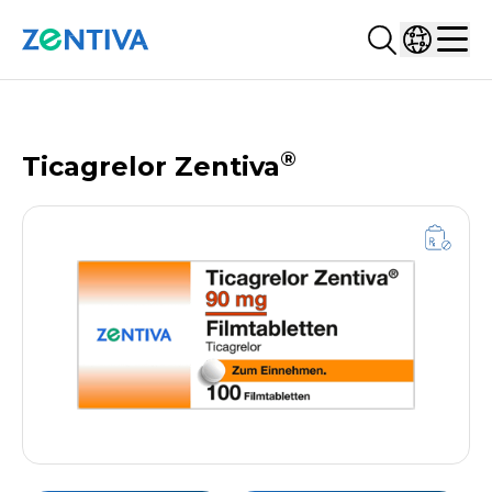
Suchen...
Land ausw
Zentiva
Men
PRODUKTDATENBANK
®
Ticagrelor Zentiva