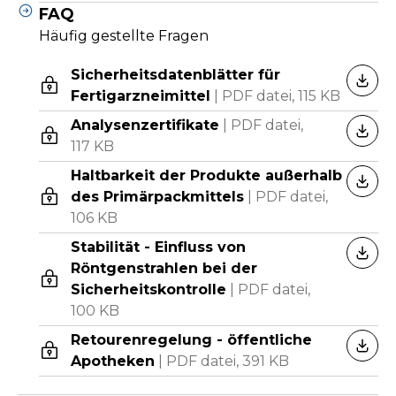
FAQ
Häufig gestellte Fragen
Sicherheitsdatenblätter für
HERU
Fertigarzneimittel
|
PDF datei,
115 KB
Analysenzertifikate
|
PDF datei,
HERU
117 KB
Haltbarkeit der Produkte außerhalb
HERU
des Primärpackmittels
|
PDF datei,
106 KB
Stabilität - Einfluss von
HERU
Röntgenstrahlen bei der
Sicherheitskontrolle
|
PDF datei,
100 KB
Retourenregelung - öffentliche
HERU
Apotheken
|
PDF datei,
391 KB