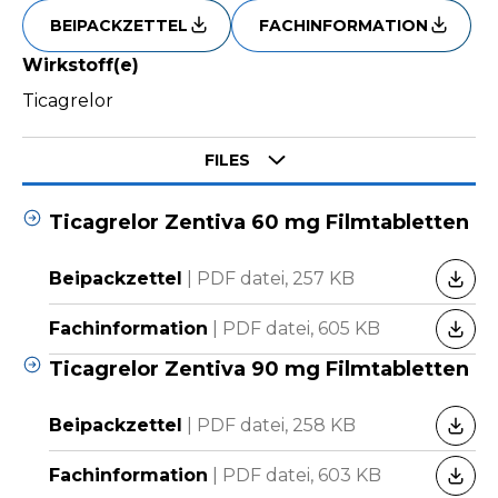
BEIPACKZETTEL
FACHINFORMATION
Wirkstoff(e)
Ticagrelor
Select tab
FILES
Ticagrelor Zentiva 60 mg Filmtabletten
Beipackzettel
|
PDF datei,
257 KB
HERU
Fachinformation
|
PDF datei,
605 KB
HERU
Ticagrelor Zentiva 90 mg Filmtabletten
Beipackzettel
|
PDF datei,
258 KB
HERU
Fachinformation
|
PDF datei,
603 KB
HERU