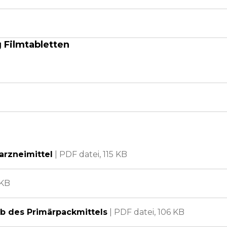
g Filmtabletten
arzneimittel
|
PDF datei,
115 KB
 KB
lb des Primärpackmittels
|
PDF datei,
106 KB