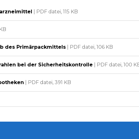
arzneimittel
|
PDF datei,
115 KB
 KB
lb des Primärpackmittels
|
PDF datei,
106 KB
trahlen bei der Sicherheitskontrolle
|
PDF datei,
100 K
Apotheken
|
PDF datei,
391 KB