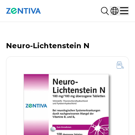
Suchen...
Land ausw
Zentiva
Men
PRODUKTDATENBANK
Neuro-Lichtenstein N