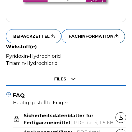
BEIPACKZETTEL
FACHINFORMATION
Wirkstoff(e)
Pyridoxin-Hydrochlorid
Thiamin-Hydrochlorid
Select tab
FILES
FAQ
Häufig gestellte Fragen
Sicherheitsdatenblätter für
HERU
Fertigarzneimittel
|
PDF datei,
115 KB