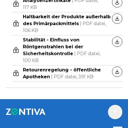
Analysenzertifikate
|
PDF datei,
HERU
117 KB
Haltbarkeit der Produkte außerhalb
HERU
des Primärpackmittels
|
PDF datei,
106 KB
Stabilität - Einfluss von
HERU
Röntgenstrahlen bei der
Sicherheitskontrolle
|
PDF datei,
100 KB
Retourenregelung - öffentliche
HERU
Apotheken
|
PDF datei,
391 KB
Scroll