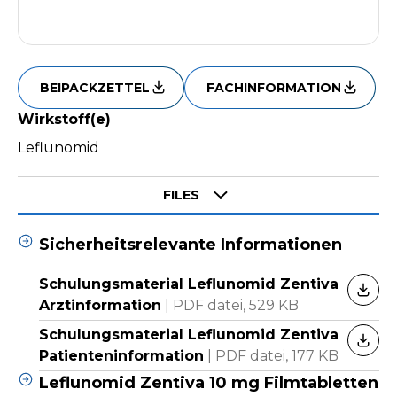
BEIPACKZETTEL
FACHINFORMATION
Wirkstoff(e)
Leflunomid
Select tab
FILES
Sicherheitsrelevante Informationen
Schulungsmaterial Leflunomid Zentiva
HERU
Arztinformation
|
PDF datei,
529 KB
Schulungsmaterial Leflunomid Zentiva
HERU
Patienteninformation
|
PDF datei,
177 KB
Leflunomid Zentiva 10 mg Filmtabletten