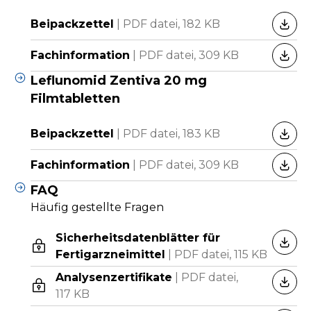
Beipackzettel
|
PDF datei,
182 KB
HERU
Fachinformation
|
PDF datei,
309 KB
HERU
Leflunomid Zentiva 20 mg
Filmtabletten
Beipackzettel
|
PDF datei,
183 KB
HERU
Fachinformation
|
PDF datei,
309 KB
HERU
FAQ
Häufig gestellte Fragen
Sicherheitsdatenblätter für
HERU
Fertigarzneimittel
|
PDF datei,
115 KB
Analysenzertifikate
|
PDF datei,
HERU
117 KB