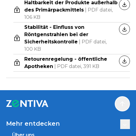
Haltbarkeit der Produkte außerhalb
HERU
des Primärpackmittels
|
PDF datei,
106 KB
Stabilität - Einfluss von
HERU
Röntgenstrahlen bei der
Sicherheitskontrolle
|
PDF datei,
100 KB
Retourenregelung - öffentliche
HERU
Apotheken
|
PDF datei,
391 KB
Scroll
Mehr entdecken
Über uns