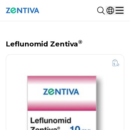
Suchen...
Land ausw
Zentiva
Men
PRODUKTDATENBANK
®
Leflunomid Zentiva