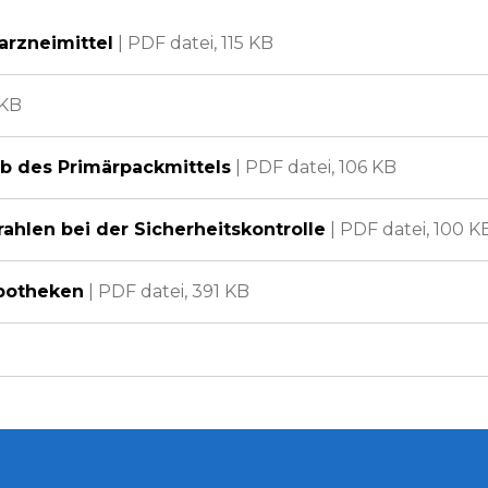
arzneimittel
|
PDF datei,
115 KB
 KB
lb des Primärpackmittels
|
PDF datei,
106 KB
trahlen bei der Sicherheitskontrolle
|
PDF datei,
100 K
Apotheken
|
PDF datei,
391 KB