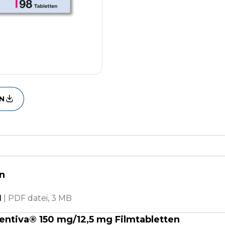
N
n
d
|
PDF datei,
3 MB
ntiva® 150 mg/12,5 mg Filmtabletten