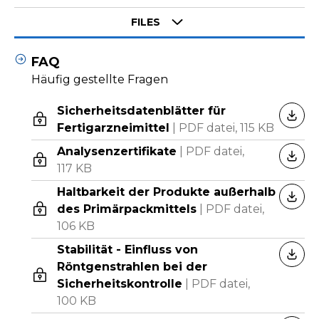
Select tab
FILES
FAQ
Häufig gestellte Fragen
Sicherheitsdatenblätter für
HERU
Fertigarzneimittel
|
PDF datei,
115 KB
Analysenzertifikate
|
PDF datei,
HERU
117 KB
Haltbarkeit der Produkte außerhalb
HERU
des Primärpackmittels
|
PDF datei,
106 KB
Stabilität - Einfluss von
HERU
Röntgenstrahlen bei der
Sicherheitskontrolle
|
PDF datei,
100 KB