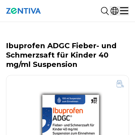
Suchen...
Land ausw
Zentiva
Men
PRODUKTDATENBANK
Ibuprofen ADGC Fieber- und
Schmerzsaft für Kinder 40
mg/ml Suspension