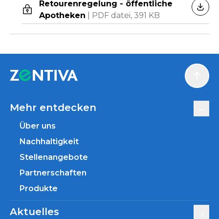
Retourenregelung - öffentliche
HERU
Apotheken
|
PDF datei,
391 KB
Scroll
Mehr entdecken
Über uns
Nachhaltigkeit
Stellenangebote
Partnerschaften
Produkte
Aktuelles