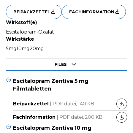
BEIPACKZETTEL
FACHINFORMATION
Wirkstoff(e)
Escitalopram-Oxalat
Wirkstärke
5mg
10mg
20mg
Select tab
FILES
Escitalopram Zentiva 5 mg
Filmtabletten
Beipackzettel
|
PDF datei,
140 KB
HERU
Fachinformation
|
PDF datei,
200 KB
HERU
Escitalopram Zentiva 10 mg