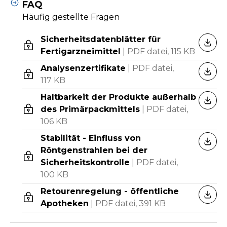
FAQ
Häufig gestellte Fragen
Sicherheitsdatenblätter für
HERU
Fertigarzneimittel
|
PDF datei,
115 KB
Analysenzertifikate
|
PDF datei,
HERU
117 KB
Haltbarkeit der Produkte außerhalb
HERU
des Primärpackmittels
|
PDF datei,
106 KB
Stabilität - Einfluss von
HERU
Röntgenstrahlen bei der
Sicherheitskontrolle
|
PDF datei,
100 KB
Retourenregelung - öffentliche
HERU
Apotheken
|
PDF datei,
391 KB