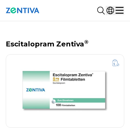
Suchen...
Land ausw
Zentiva
Men
PRODUKTDATENBANK
®
Escitalopram Zentiva