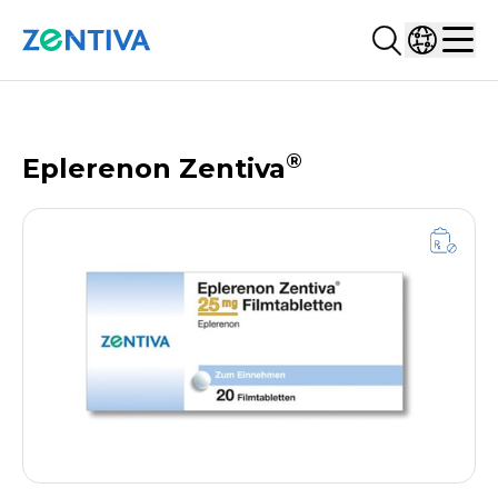
Suchen...
Land ausw
Zentiva
Men
PRODUKTDATENBANK
®
Eplerenon Zentiva