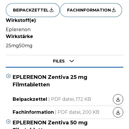
BEIPACKZETTEL
FACHINFORMATION
Wirkstoff(e)
Eplerenon
Wirkstärke
25mg
50mg
Select tab
FILES
EPLERENON Zentiva 25 mg
Filmtabletten
Beipackzettel
|
PDF datei,
172 KB
HERU
Fachinformation
|
PDF datei,
200 KB
HERU
EPLERENON Zentiva 50 mg