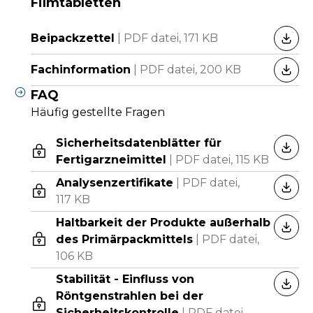
Filmtabletten
Beipackzettel
|
PDF datei,
171 KB
HERU
Fachinformation
|
PDF datei,
200 KB
HERU
FAQ
Häufig gestellte Fragen
Sicherheitsdatenblätter für
HERU
Fertigarzneimittel
|
PDF datei,
115 KB
Analysenzertifikate
|
PDF datei,
HERU
117 KB
Haltbarkeit der Produkte außerhalb
HERU
des Primärpackmittels
|
PDF datei,
106 KB
Stabilität - Einfluss von
HERU
Röntgenstrahlen bei der
Sicherheitskontrolle
|
PDF datei,