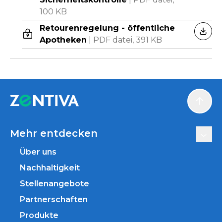
100 KB
Retourenregelung - öffentliche
HERU
Apotheken
|
PDF datei,
391 KB
Scroll
Mehr entdecken
Über uns
Nachhaltigkeit
Stellenangebote
Partnerschaften
Produkte