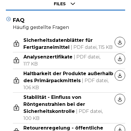
Select tab
FILES
FAQ
Häufig gestellte Fragen
Sicherheitsdatenblätter für
HERU
Fertigarzneimittel
|
PDF datei,
115 KB
Analysenzertifikate
|
PDF datei,
HERU
117 KB
Haltbarkeit der Produkte außerhalb
HERU
des Primärpackmittels
|
PDF datei,
106 KB
Stabilität - Einfluss von
HERU
Röntgenstrahlen bei der
Sicherheitskontrolle
|
PDF datei,
100 KB
Retourenregelung - öffentliche