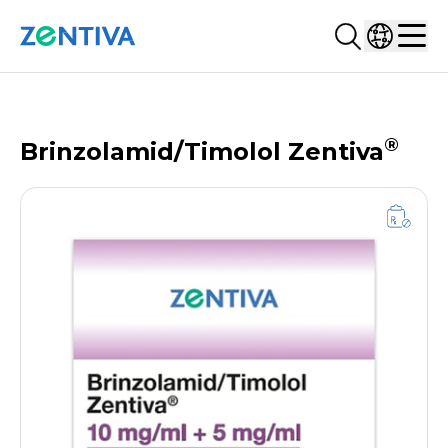
Suchen...
Land ausw
Zentiva
Men
PRODUKTDATENBANK
®
Brinzolamid/Timolol Zentiva