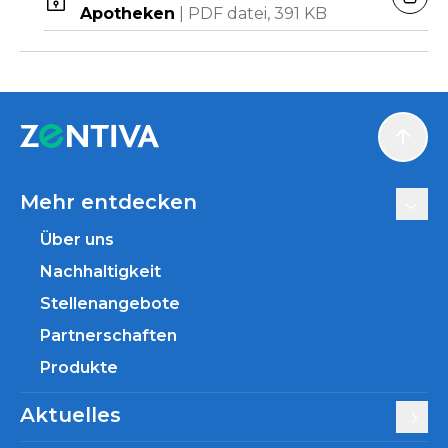
HERU
Apotheken
|
PDF datei,
391 KB
Scroll
Mehr entdecken
Über uns
Nachhaltigkeit
Stellenangebote
Partnerschaften
Produkte
Aktuelles